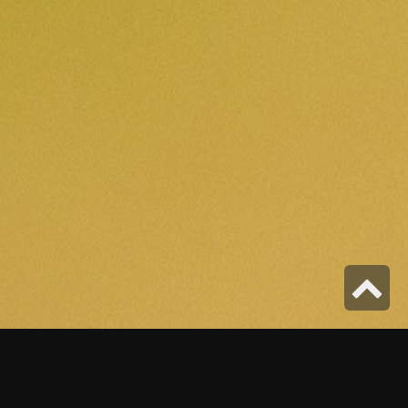
גלילה
לראש
העמוד