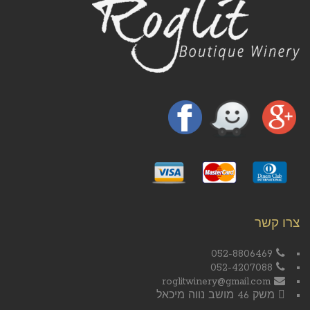
צרו קשר
052-8806469
052-4207088
roglitwinery@gmail.com
משק 46 מושב נווה מיכאל