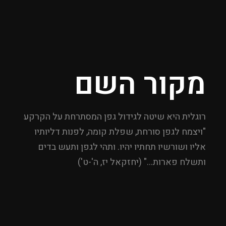
מקור השם
רוגלית היא שיטה לגידול גפן המסתרחת על הקרקע
"ויצמח לגפן סורחת, שפלת קומה, לפנות דליותיו
אליו ושורשיו תחתיו יהיו. ותהי לגפן ותעש בדים
ותשלח פארות…" (יחזקאל יז, ה'-ט')